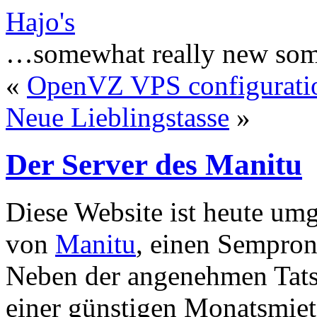
Hajo's
…somewhat really new som
«
OpenVZ VPS configurati
Neue Lieblingstasse
»
Der Server des Manitu
Diese Website ist heute um
von
Manitu
, einen Sempr
Neben der angenehmen Tatsa
einer günstigen Monatsmiete 