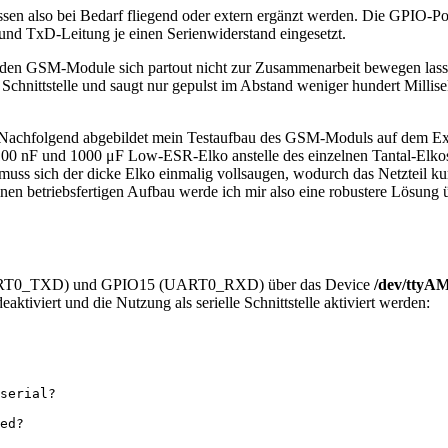
en also bei Bedarf fliegend oder extern ergänzt werden. Die GPIO-Port
und TxD-Leitung je einen Serienwiderstand eingesetzt.
den GSM-Module sich partout nicht zur Zusammenarbeit bewegen lassen w
lle Schnittstelle und saugt nur gepulst im Abstand weniger hundert Mi
 Nachfolgend abgebildet mein Testaufbau des GSM-Moduls auf dem Exp
100 nF und 1000 μF Low-ESR-Elko anstelle des einzelnen Tantal-Elkos a
muss sich der dicke Elko einmalig vollsaugen, wodurch das Netzteil kur
en betriebsfertigen Aufbau werde ich mir also eine robustere Lösung 
 (UART0_TXD) und GPIO15 (UART0_RXD) über das Device
/dev/ttyA
eaktiviert und die Nutzung als serielle Schnittstelle aktiviert werden:
serial?

ed?
