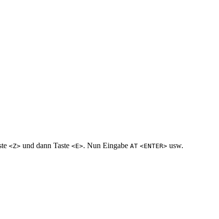
ste
und dann Taste
. Nun Eingabe
usw.
<Z>
<E>
AT
<ENTER>