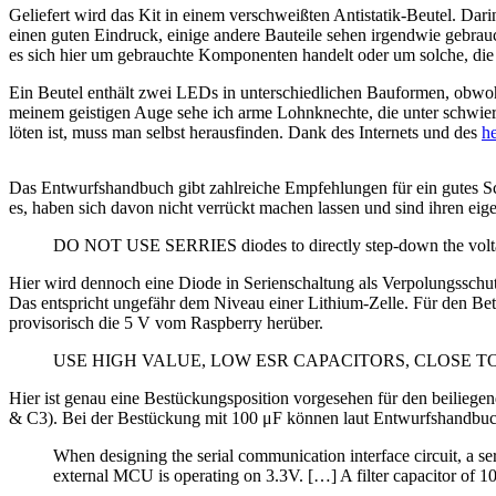
Geliefert wird das Kit in einem verschweißten Antistatik-Beutel. D
einen guten Eindruck, einige andere Bauteile sehen irgendwie gebrau
es sich hier um gebrauchte Komponenten handelt oder um solche, d
Ein Beutel enthält zwei LEDs in unterschiedlichen Bauformen, obwohl 
meinem geistigen Auge sehe ich arme Lohnknechte, die unter schwier
löten ist, muss man selbst herausfinden. Dank des Internets und des
h
Das Entwurfshandbuch gibt zahlreiche Empfehlungen für ein gutes Scha
es, haben sich davon nicht verrückt machen lassen und sind ihren ei
DO NOT USE SERRIES diodes to directly step-down the volt
Hier wird dennoch eine Diode in Serienschaltung als Verpolungssch
Das entspricht ungefähr dem Niveau einer Lithium-Zelle. Für den Betri
provisorisch die 5 V vom Raspberry herüber.
USE HIGH VALUE, LOW ESR CAPACITORS, CLOSE T
Hier ist genau eine Bestückungsposition vorgesehen für den beilieg
& C3). Bei der Bestückung mit 100 μF können laut Entwurfshandbuch 
When designing the serial communication interface circuit, a se
external MCU is operating on 3.3V. […] A filter capacitor of 1