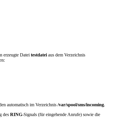
en erzeugte Datei
testdatei
aus dem Verzeichnis
en:
den automatisch im Verzeichnis
/var/spool/sms/incoming
.
ng des
RING
-Signals (für eingehende Anrufe) sowie die