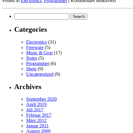
für
Posted in
Electronics
,
Programmer
|
Kommentare deaktiviert
GSM-
Modul
am
Raspberr
Pi
Categories
2
Electronics
(31)
Freeware
(5)
Music & Gear
(17)
Notes
(5)
Programmer
(6)
Shots
(9)
Uncategorized
(9)
Archives
September 2020
April 2019
Juli 2017
Februar 2017
März 2012
Januar 2011
August 2009