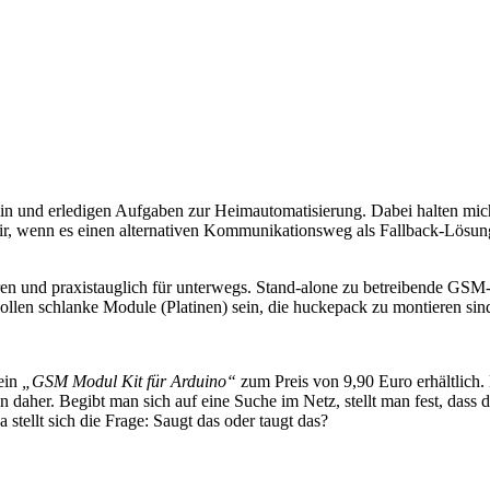
n und erledigen Aufgaben zur Heimautomatisierung. Dabei halten mich 
mir, wenn es einen alternativen Kommunikationsweg als Fallback-Lösun
eren und praxistauglich für unterwegs. Stand-alone zu betreibende G
 sollen schlanke Module (Platinen) sein, die huckepack zu montieren s
ein
„GSM Modul Kit für Arduino“
zum Preis von 9,90 Euro erhältli
aher. Begibt man sich auf eine Suche im Netz, stellt man fest, dass di
stellt sich die Frage: Saugt das oder taugt das?