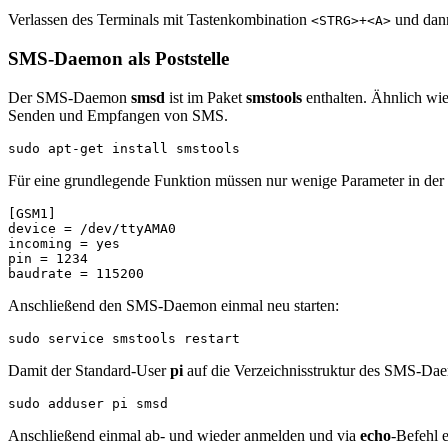
Verlassen des Terminals mit Tastenkombination
und dan
<STRG>+<A>
SMS-Daemon als Poststelle
Der SMS-Daemon
smsd
ist im Paket
smstools
enthalten. Ähnlich wi
Senden und Empfangen von SMS.
sudo apt-get install smstools
Für eine grundlegende Funktion müssen nur wenige Parameter in der
[GSM1]

device = /dev/ttyAMA0

incoming = yes

pin = 1234

Anschließend den SMS-Daemon einmal neu starten:
sudo service smstools restart
Damit der Standard-User
pi
auf die Verzeichnisstruktur des SMS-Dae
sudo adduser pi smsd
Anschließend einmal ab- und wieder anmelden und via
echo
-Befehl 