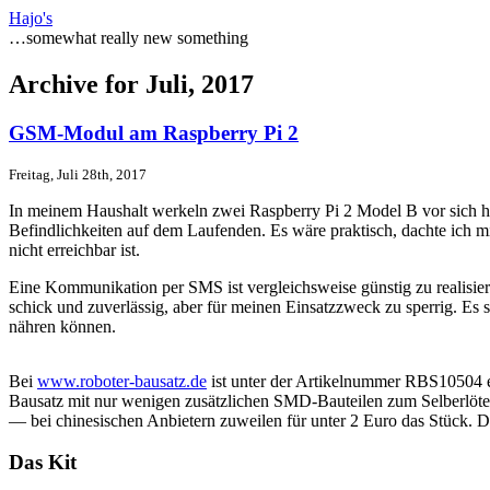
Hajo's
…somewhat really new something
Archive for Juli, 2017
GSM-Modul am Raspberry Pi 2
Freitag, Juli 28th, 2017
In meinem Haushalt werkeln zwei Raspberry Pi 2 Model B vor sich hi
Befindlichkeiten auf dem Laufenden. Es wäre praktisch, dachte ich 
nicht erreichbar ist.
Eine Kommunikation per SMS ist vergleichsweise günstig zu realisi
schick und zuverlässig, aber für meinen Einsatzzweck zu sperrig. Es
nähren können.
Bei
www.roboter-bausatz.de
ist unter der Artikelnummer RBS10504 
Bausatz mit nur wenigen zusätzlichen SMD-Bauteilen zum Selberlöten d
— bei chinesischen Anbietern zuweilen für unter 2 Euro das Stück. Da 
Das Kit