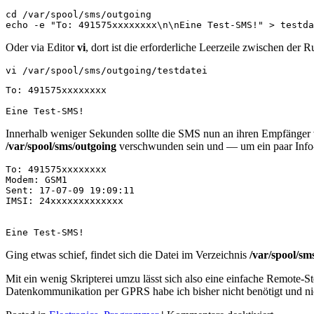
cd /var/spool/sms/outgoing

echo -e "To: 491575xxxxxxxx\n\nEine Test-SMS!" > testda
Oder via Editor
vi
, dort ist die erforderliche Leerzeile zwischen de
vi /var/spool/sms/outgoing/testdatei
To: 491575xxxxxxxx

Eine Test-SMS!
Innerhalb weniger Sekunden sollte die SMS nun an ihren Empfänger v
/var/spool/sms/outgoing
verschwunden sein und — um ein paar Info
To: 491575xxxxxxxx

Modem: GSM1

Sent: 17-07-09 19:09:11

IMSI: 24xxxxxxxxxxxxx

Ging etwas schief, findet sich die Datei im Verzeichnis
/var/spool/sms
Mit ein wenig Skripterei umzu lässt sich also eine einfache Remote-
Datenkommunikation per GPRS habe ich bisher nicht benötigt und nic