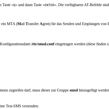
n Taste
und dann Taste
. Die verfügbaren AT-Befehle sind
<Q>
<ENTER>
e ein MTA (
M
ail
T
ransfer
A
gent) für das Senden und Empfangen von 
 Konfigurationsdatei
/etc/smsd.conf
eingetragen werden (diese finden s
mons zugreifen darf, muss dieser zur Gruppe
smsd
hinzugefügt werden
eine Test-SMS versenden: