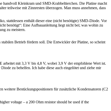
eine handvoll Kleinkram und SMD-Krabbeltierchen. Die Platine macht
halter teilweise mit Zinnresten überzogen. Man muss annehmen, dass
o, stattdessen enthält dieser eine (nicht benötigte) SMD-Diode. Vor
ht benötigt“: Eine Aufbauanleitung liegt nicht bei; was wohin zu
ung zu meistern.
bilen Betrieb fördern soll. Die Entwickler der Platine, so scheint
rbeitet mit 3,3 V bis 4,8 V, wobei 3,9 V der empfohlene Wert ist.
r Diode zu behelfen. Ich habe diese auch eingelötet und ziehe mir
en weitere Bestückungspositionen für zusätzliche Kondensatoren (C2
higher voltage – a 200 Ohm resistor should be used if the