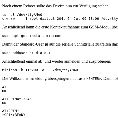
Nach einem Reboot sollte das Device nun zur Verfügung stehen:
ls -al /dev/ttyAMA0 

Anschließend kann die erste Kontaktaufnahme zum GSM-Modul über 
sudo apt-get install minicom
Damit der Standard-User
pi
auf die serielle Schnittstelle zugreifen d
sudo adduser pi dialout
Anschließend einmal ab- und wieder anmelden und ausprobieren:
minicom -b 115200 -o -D /dev/ttyAMA0
Die Willkommensmeldung überspringen mit Taste
. Dann lo
<ENTER>
AT

OK

AT+CPIN="1234"

OK

AT+CPIN?
