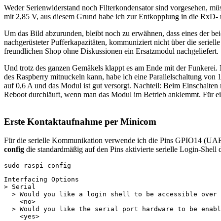
Weder Serienwiderstand noch Filterkondensator sind vorgesehen, müss
mit 2,85 V, aus diesem Grund habe ich zur Entkopplung in die RxD- 
Um das Bild abzurunden, bleibt noch zu erwähnen, dass eines der bei
nachgerüsteter Pufferkapazitäten, kommuniziert nicht über die serie
freundlichen Shop ohne Diskussionen ein Ersatzmodul nachgeliefert.
Und trotz des ganzen Gemäkels klappt es am Ende mit der Funkerei.
des Raspberry mitnuckeln kann, habe ich eine Parallelschaltung von 
auf 0,6 A und das Modul ist gut versorgt. Nachteil: Beim Einschalten 
Reboot durchläuft, wenn man das Modul im Betrieb anklemmt. Für ein
Erste Kontaktaufnahme per Minicom
Für die serielle Kommunikation verwende ich die Pins GPIO14
config
die standardmäßig auf den Pins aktivierte serielle Login-Shell d
sudo raspi-config
Interfacing Options

> Serial

  > Would you like a login shell to be accessible over 
    <no>

  > Would you like the serial port hardware to be enabl