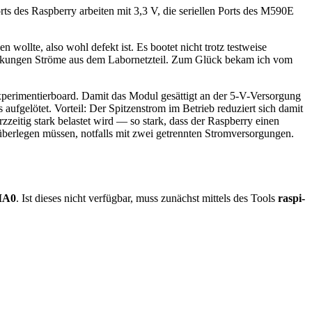
s des Raspberry arbeiten mit 3,3 V, die seriellen Ports des M590E
ollte, also wohl defekt ist. Es bootet nicht trotz testweise
llisekungen Ströme aus dem Labornetzteil. Zum Glück bekam ich vom
erimentierboard. Damit das Modul gesättigt an der 5-V-Versorgung
ufgelötet. Vorteil: Der Spitzenstrom im Betrieb reduziert sich damit
zzeitig stark belastet wird — so stark, dass der Raspberry einen
überlegen müssen, notfalls mit zwei getrennten Stromversorgungen.
MA0
. Ist dieses nicht verfügbar, muss zunächst mittels des Tools
raspi-