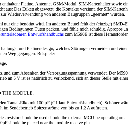
arin enthalten: Platine, Antenne, GSM-Modul, SIM-Kartenhalter sowie 
cht aus: Das Etikett abgewetzt, die Kontakte verzinnt, der SIM-Karten
ie zur Wiederverwendung von anderen Baugruppen „geerntet“ wurden.
nur eine benötigt wird. Im anderen Beutel fehlt der (einzige) SMD-Elk
igen Bedingungen Tüten packen, und fühle mich schuldig. Apropos „nic
erunterladbaren Entwurfshandbuchs
zum M590E ist diese Herausforder
ltungs- und Platinendesign, welches Störungen vermeiden und einen sta
genen Weg gegangen. Beispiele:
age.
utz und zum Absenken der Versorgungsspannung verwendet. Der M590E a
eb an 5 V ist es natürlich zu verlockend, sich an dieser Stelle mit eine
O THE MODULE.
enden Tantal-Elko mit 100 μF (C1 laut Entwurfshandbuch). Schöner wär
im Sendebetrieb Spitzenströme von bis zu 1,2 A auftreten.
ries resistor should be used should the external MCU be operating on a 
00pF should be placed near the module receive pin.