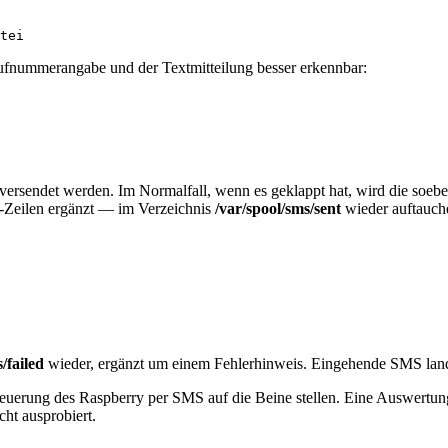
tei
r Rufnummerangabe und der Textmitteilung besser erkennbar:
ersendet werden. Im Normalfall, wenn es geklappt hat, wird die soeb
-Zeilen ergänzt — im Verzeichnis
/var/spool/sms/sent
wieder auftauch
/failed
wieder, ergänzt um einem Fehlerhinweis. Eingehende SMS lan
Steuerung des Raspberry per SMS auf die Beine stellen. Eine Auswertu
ht ausprobiert.